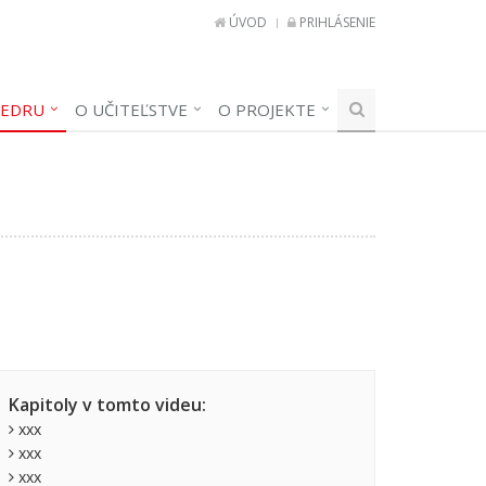
ÚVOD
PRIHLÁSENIE
TEDRU
O UČITEĽSTVE
O PROJEKTE
Kapitoly v tomto videu:
xxx
xxx
xxx