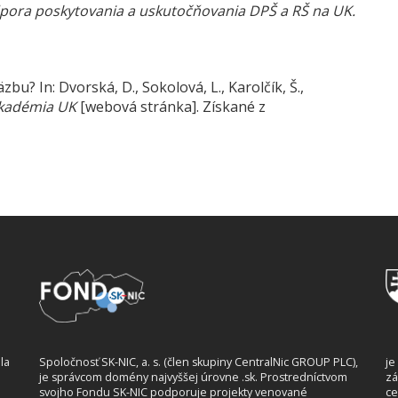
pora poskytovania a uskutočňovania DPŠ a RŠ na UK.
zbu? In: Dvorská, D., Sokolová, L., Karolčík, Š.,
akadémia UK
[webová stránka]. Získané z
la
Spoločnosť SK-NIC, a. s. (člen skupiny CentralNic GROUP PLC),
je
je správcom domény najvyššej úrovne .sk. Prostredníctvom
zá
svojho Fondu SK-NIC podporuje projekty venované
ce