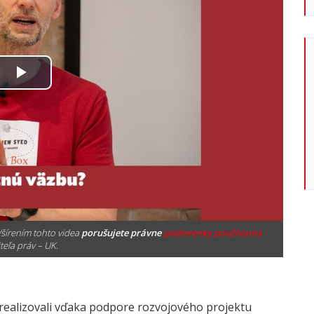
Play
Video
šírením tohto videa
porušujete právne
podmienky používania
teľa práv – UK.
realizovali vďaka podpore
rozvojového projektu