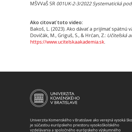
MŠVVaŠ SR
001UK-2-3/2022 Systematická pod
Ako citovať toto video:
Bakoš, L. (2023). Ako dávať a prijímať spätnú vä
Dovičák, M., Griguš, S., & Hrćan, Z.:
Učiteľská 
https://www.ucitelskaakademia.sk
.
Univerzita Komenského v Bratislave ako verejná vysoká ško
je súčasťou európskeho priestoru vysokoškolského
vzdelávania a spoločného európskeho výskumného