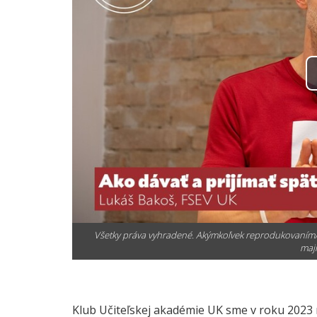
Všetky práva vyhradené. Akýmkoľvek reprodukovaním/
maji
Klub Učiteľskej akadémie UK
sme v roku 2023 