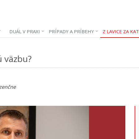
Y
DUÁL V PRAXI
PRÍPADY A PRÍBEHY
Z LAVICE ZA KA
ú väzbu?
ezenčne